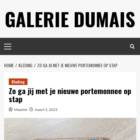
Spring
GALERIE DUMAIS
naar
inhoud
Primair
menu
HOME
KLEDING
ZO GA JIJ MET JE NIEUWE PORTEMONNEE OP STAP
Kleding
Zo ga jij met je nieuwe portemonnee op
stap
Maxime
maart 3, 2023