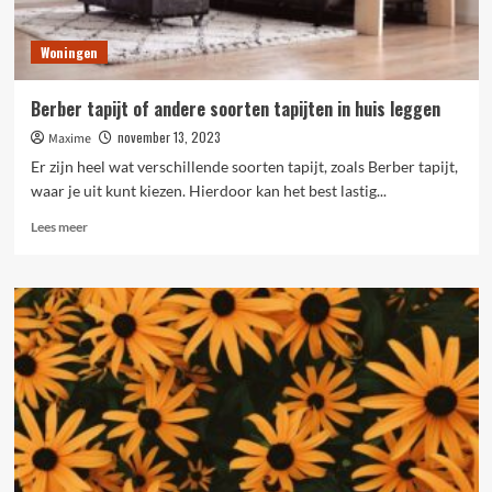
Woningen
Berber tapijt of andere soorten tapijten in huis leggen
november 13, 2023
Maxime
Er zijn heel wat verschillende soorten tapijt, zoals Berber tapijt,
waar je uit kunt kiezen. Hierdoor kan het best lastig...
Lees
Lees meer
meer
over
Berber
tapijt
of
andere
soorten
tapijten
in
huis
leggen