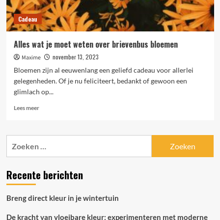
Cadeau
Alles wat je moet weten over brievenbus bloemen
november 13, 2023
Maxime
Bloemen zijn al eeuwenlang een geliefd cadeau voor allerlei
gelegenheden. Of je nu feliciteert, bedankt of gewoon een
glimlach op...
Lees
Lees meer
meer
over
Alles
Zoeken
wat
naar:
je
moet
Recente berichten
weten
over
brievenbus
Breng direct kleur in je wintertuin
bloemen
De kracht van vloeibare kleur: experimenteren met moderne