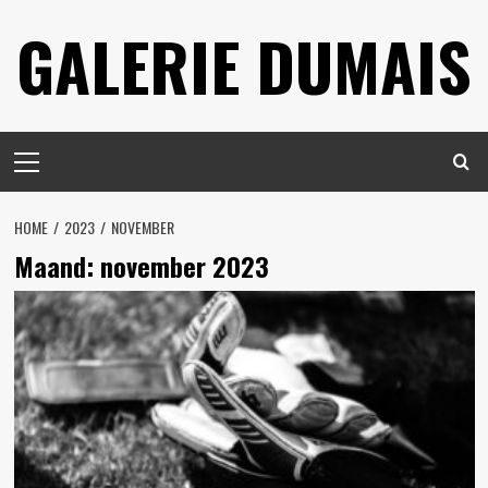
Spring
GALERIE DUMAIS
naar
inhoud
Primair
menu
HOME
2023
NOVEMBER
Maand:
november 2023