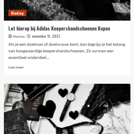
Kleding
Let hierop bij Adidas Keepershandschoenen Kopen
november 15, 2023
Maxime
Als je een doelman of doelvrouw bent, dan begrijp je het belang
van hoogwaardige keepershandschoenen. Ze vormen een
essentieel onderdeel...
Lees
Lees meer
meer
over
Let
hierop
bij
Adidas
Keepershandschoenen
Kopen