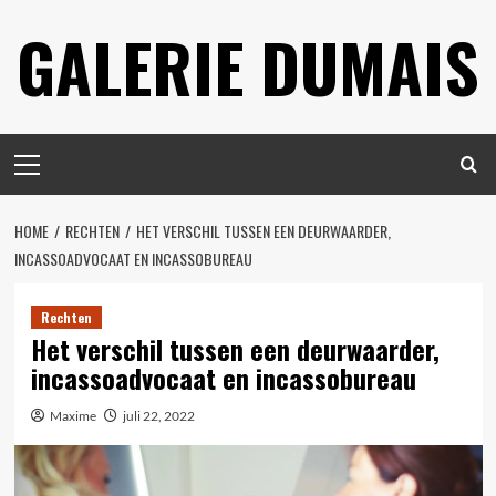
Spring
GALERIE DUMAIS
naar
inhoud
Primair
menu
HOME
RECHTEN
HET VERSCHIL TUSSEN EEN DEURWAARDER,
INCASSOADVOCAAT EN INCASSOBUREAU
Rechten
Het verschil tussen een deurwaarder,
incassoadvocaat en incassobureau
Maxime
juli 22, 2022