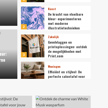
Kunst
De kracht van vloeibare
kleur: experimenteren
met moderne
2
illustratietechnieken
Zakelijk
Zakelijk
vloeibare kleur:
Geve
Gevelvlaggen en
printoplossingen: ontdek
n met moderne
ontd
de mogelijkheden met
eur:
3
Print.com
rne
nieken
Prin
Woningen
Efficiënt en stijlvol: De
Maxime
perfecte salontafel voor
jouw woonkamer
4
Verzorging
Ontdek de charme van
White Musk wasparfum