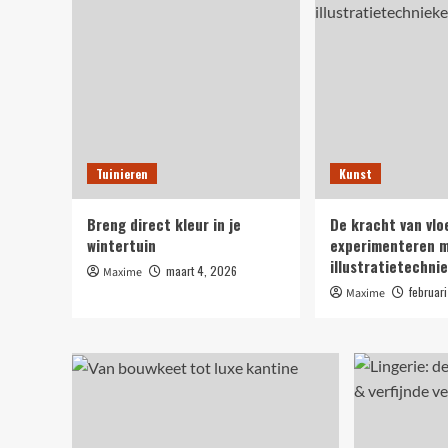
Tuinieren
Kunst
Breng direct kleur in je
De kracht van vlo
wintertuin
experimenteren 
illustratietechni
maart 4, 2026
Maxime
februar
Maxime