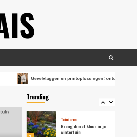
illustratietechnieken
AIS
Zakelijk
Gevelvlaggen en
printoplossingen: ontdek
de mogelijkheden met
3
Print.com
Woningen
Efficiënt en stijlvol: De
perfecte salontafel voor
jouw woonkamer
4
Gevelvlaggen en printoplossingen: ontdek de mogelijkhe
Verzorging
Ontdek de charme van
Trending
White Musk wasparfum
5
Tuinieren
Breng direct kleur in je
wintertuin
1