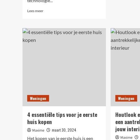
technologie...
rela
Lees
Lees meer
meer
over
De
toekomstige
golven
van
video
marketing
Woningen
Woningen
4 essentiële tips voor je eerste
Houtlook e
huis kopen
een aantre
jouw inter
maart 30, 2024
Maxime
Maxime
Het kopen van je eerste huis is een