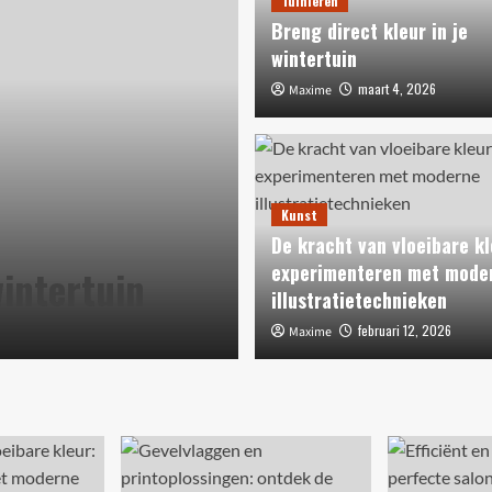
Tuinieren
Breng direct kleur in je
wintertuin
maart 4, 2026
Maxime
Kunst
De kracht van 
Kunst
experimentere
De kracht van vloeibare kl
experimenteren met mode
wintertuin
illustratietech
illustratietechnieken
februari 12, 2026
februari 12, 2026
Maxime
Maxime