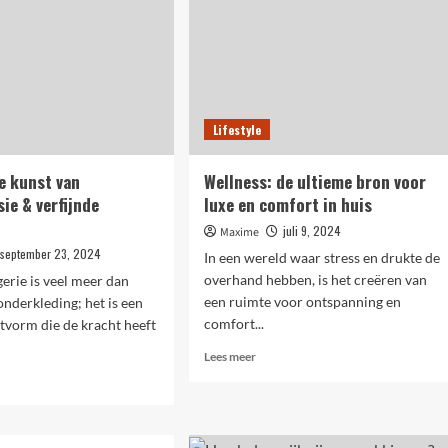
Lifestyle
de kunst van
Wellness: de ultieme bron voor
ie & verfijnde
luxe en comfort in huis
juli 9, 2024
Maxime
september 23, 2024
In een wereld waar stress en drukte de
overhand hebben, is het creëren van
gerie is veel meer dan
een ruimte voor ontspanning en
onderkleding; het is een
comfort...
tvorm die de kracht heeft
Lees
Lees meer
meer
over
Wellness:
de
rie: