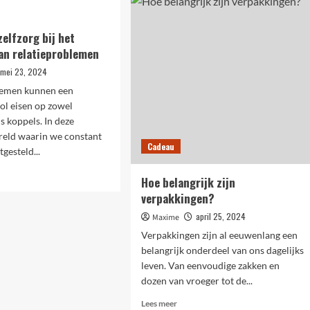
ultieme
bron
t
voor
zelfzorg bij het
luxe
xpressie
an relatieproblemen
en
comfort
jnde
mei 23, 2024
in
iding
lemen kunnen een​
huis
ol eisen ‌op zowel
ls koppels.⁤ In deze
eld‍ waarin we constant
Cadeau
gesteld...
Hoe belangrijk zijn
verpakkingen?
april 25, 2024
Maxime
Verpakkingen zijn al eeuwenlang een
belangrijk onderdeel van ons dagelijks
org
leven. Van eenvoudige zakken en
dozen van vroeger tot de...
ssen
Lees
Lees meer