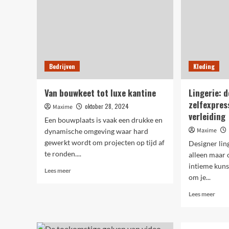
Bedrijven
Kleding
Van bouwkeet tot luxe kantine
Lingerie: 
zelfexpress
oktober 28, 2024
Maxime
verleiding
Een bouwplaats is vaak een drukke en
Maxime
dynamische omgeving waar hard
gewerkt wordt om projecten op tijd af
Designer lin
te ronden....
alleen maar 
intieme kuns
Lees
Lees meer
om je...
meer
over
Lees
Lees meer
Van
meer
bouwkeet
over
tot
Linge
luxe