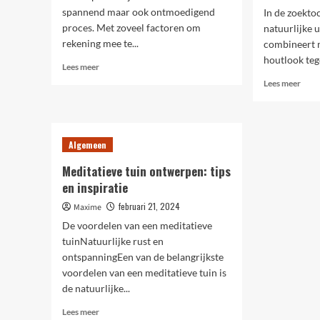
spannend maar ook ontmoedigend
In de zoekto
proces. Met zoveel factoren om
natuurlijke u
rekening mee te...
combineert m
houtlook tege
Lees
Lees meer
meer
Lees
Lees meer
over
meer
4
over
essentiële
Hout
tips
en
Algemeen
voor
beto
je
tegel
Meditatieve tuin ontwerpen: tips
eerste
een
en inspiratie
huis
aantr
kopen
keuz
februari 21, 2024
Maxime
voor
De voordelen van een meditatieve
jouw
tuinNatuurlijke rust en
inter
ontspanningEen van de belangrijkste
voordelen van een meditatieve tuin is
de natuurlijke...
Lees
Lees meer