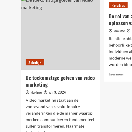
de
kantine
Relaties
kuns
van
De rol van 
zelfe
oplossen v
&
verfi
Maxime
verle
Relatieprob
behoorlijke t
⁣individuen a
moderne wer
Zakelijk
worden bloot
Lees
Lees meer
De toekomstige golven van video
meer
marketing
over
De
juli 9, 2024
Maxime
rol
Video marketing staat aan de
van
vooravond van revolutionaire
zelfz
bij
veranderingen die de manier waarop
het
merken communiceren fundamenteel
oplo
zullen transformeren. Naarmate
van