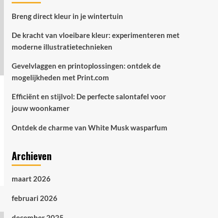
jouw woonkamer
4
Breng direct kleur in je wintertuin
Verzorging
De kracht van vloeibare kleur: experimenteren met
Ontdek de charme van
moderne illustratietechnieken
White Musk wasparfum
5
Gevelvlaggen en printoplossingen: ontdek de
mogelijkheden met Print.com
Efficiënt en stijlvol: De perfecte salontafel voor
jouw woonkamer
Ontdek de charme van White Musk wasparfum
Archieven
maart 2026
februari 2026
december 2025