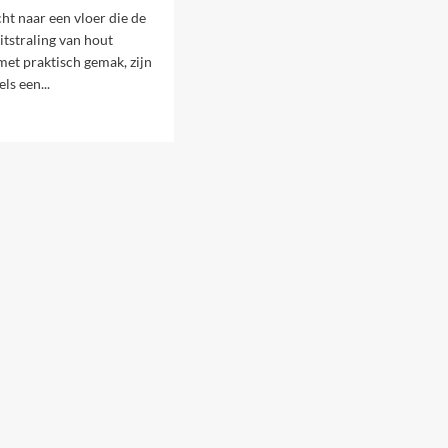
de
cht naar een vloer die de
Verschillende
itstraling van hout
Kunst
Hangplanten
et praktisch gemak, zijn
–
ls een...
Creëer
een
Oase
van
look
Groen!
nlook
s:
ekkelijke
e
ieur