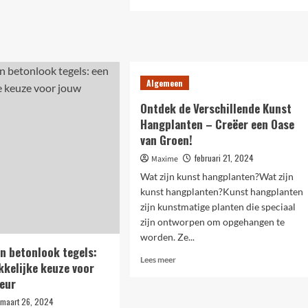
meer
tieproblemen
over
Hoe
belangrijk
zijn
verpakkingen?
Algemeen
Ontdek de Verschillende Kunst
Hangplanten – Creëer een Oase
van Groen!
februari 21, 2024
Maxime
Wat zijn kunst hangplanten?Wat zijn
kunst hangplanten?Kunst hangplanten
zijn kunstmatige planten die speciaal
zijn ontworpen om opgehangen te
worden. Ze...
n betonlook tegels:
Lees
Lees meer
kkelijke keuze voor
meer
ieur
over
Ontdek
maart 26, 2024