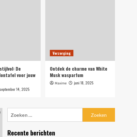
5
Tuinieren
Breng direct kleur in je
wintertuin
1
Kunst
De kracht van vloeibare
Verzorging
kleur: experimenteren
met moderne
stijlvol: De
Ontdek de charme van White
2
illustratietechnieken
lontafel voor jouw
Musk wasparfum
Zakelijk
juni 18, 2025
Maxime
Gevelvlaggen en
september 14, 2025
printoplossingen: ontdek
de mogelijkheden met
3
Print.com
Zoeken
naar:
Woningen
Efficiënt en stijlvol: De
Recente berichten
perfecte salontafel voor