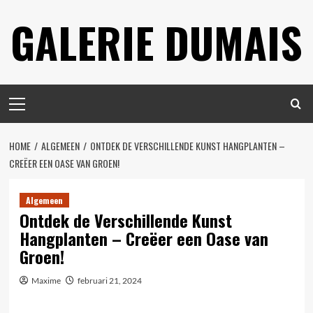
Spring
GALERIE DUMAIS
naar
inhoud
Primair
menu
HOME
ALGEMEEN
ONTDEK DE VERSCHILLENDE KUNST HANGPLANTEN –
CREËER EEN OASE VAN GROEN!
Algemeen
Ontdek de Verschillende Kunst
Hangplanten – Creëer een Oase van
Groen!
Maxime
februari 21, 2024