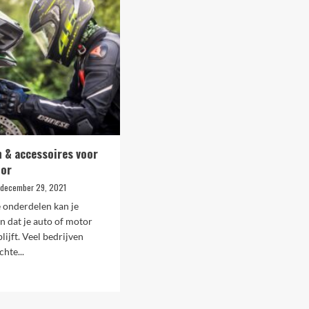
n
n
spa?
 & accessoires voor
tor
december 29, 2021
e onderdelen kan je
n dat je auto of motor
lijft. Veel bedrijven
hte...