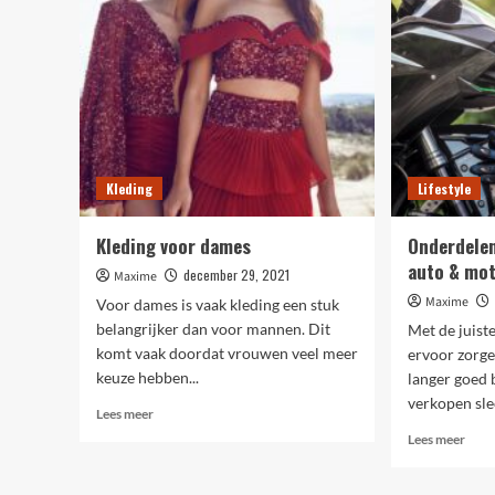
lette
pizza?
bij
het
kope
van
een
zwem
Kleding
Lifestyle
Kleding voor dames
Onderdelen
auto & mo
december 29, 2021
Maxime
Maxime
Voor dames is vaak kleding een stuk
belangrijker dan voor mannen. Dit
Met de juist
komt vaak doordat vrouwen veel meer
ervoor zorge
keuze hebben...
langer goed b
verkopen slec
Lees
Lees meer
meer
Lees
Lees meer
over
meer
Kleding
over
voor