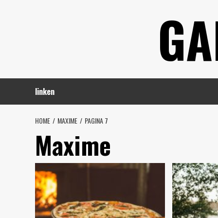
Spring
GA
naar
inhoud
linken
HOME
MAXIME
PAGINA 7
Maxime