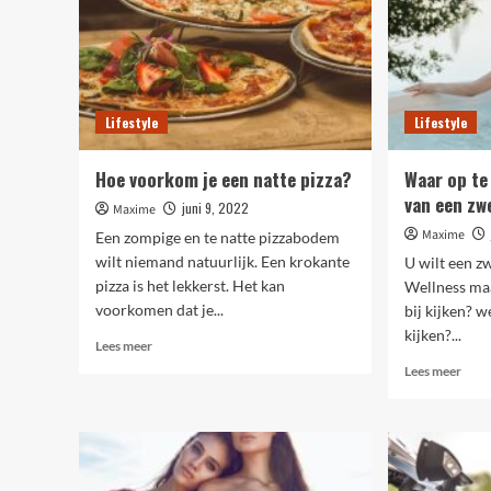
Lifestyle
Lifestyle
Hoe voorkom je een natte pizza?
Waar op te
van een z
juni 9, 2022
Maxime
Maxime
Een zompige en te natte pizzabodem
wilt niemand natuurlijk. Een krokante
U wilt een z
pizza is het lekkerst. Het kan
Wellness ma
voorkomen dat je...
bij kijken? 
kijken?...
Lees
Lees meer
meer
Lees
Lees meer
over
meer
Hoe
over
voorkom
Waa
je
op
een
te
natte