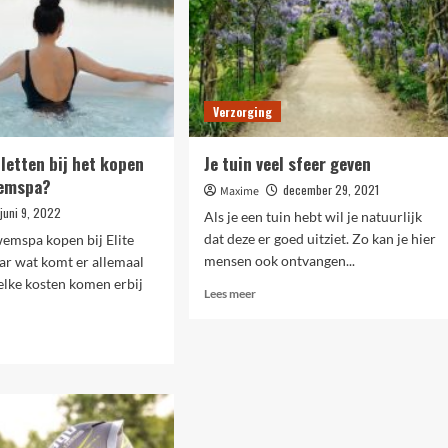
Verzorging
 letten bij het kopen
Je tuin veel sfeer geven
wemspa?
december 29, 2021
Maxime
juni 9, 2022
Als je een tuin hebt wil je natuurlijk
dat deze er goed uitziet. Zo kan je hier
wemspa kopen bij Elite
mensen ook ontvangen...
ar wat komt er allemaal
welke kosten komen erbij
Lees
Lees meer
meer
over
Je
tuin
veel
r
sfeer
geven